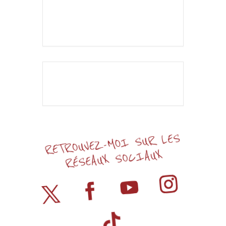
+ iCal / Outlook export
L'événement est
terminé.
RETROUVEZ-MOI SUR LES
RÉSEAUX SOCIAUX