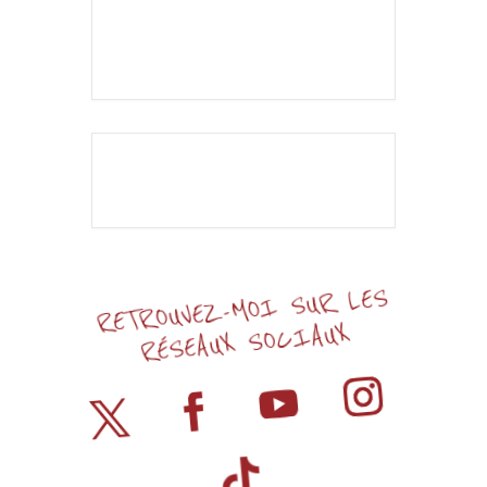
+ iCal / Outlook export
L'événement est
terminé.
RETROUVEZ-MOI SUR LES
RÉSEAUX SOCIAUX